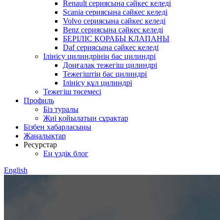
Renault сериясына сәйкес келеді
Scania сериясына сәйкес келеді
Volvo сериясына сәйкес келеді
Benz сериясына сәйкес келеді
БЕРІЛІС ҚОРАБЫ КЛАПАНЫ
Daf сериясына сәйкес келеді
Ілінісу цилиндрінің бас цилиндрі
Доңғалақ тежегіш цилиндрі
Тежегіштің бас цилиндрі
Ілінісу құл цилиндрі
Тежегіш төсемесі
Профиль
Біз туралы
Жиі қойылатын сұрақтар
Бізбен хабарласыңы
Жаңалықтар
Ресурстар
Ең үздік блог
English