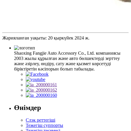
Жарияланған уақыты: 20 қыркүйек 2024 ж.
Shaoxing Fangjie Auto Accessory Co., Ltd. компаниясы
2003 жылы құрылған және авто бөлшектерді зерттеу
және әзірлеу, өндіру, сату және қызмет көрсетуді
біріктіретін кәсіпорын болып табылады.
Өнімдер
Слэк реттегіші
Тежегіш суппорты
Тежегіш төсемесі