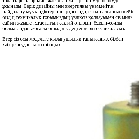
талаптарына арнайы жасалған жоғары өнімді шешімді
ұсынады. Берік дизайны мен энергияны үнемдейтін
пайдалану мүмкіндіктерінің арқасында, сатып алғаннан кейін
біздің техникалық тобымыздың үздіксіз қолдауымен сіз миль
сайын жұмыс тұтастығын сақтай отырып, бұрын-соңды
болмағандай жоғары өнімділік деңгейлерін сезіне аласыз.
Егер сіз осы модельге қызығушылық танытсаңыз, бізбен
хабарласудан тартынбаңыз.