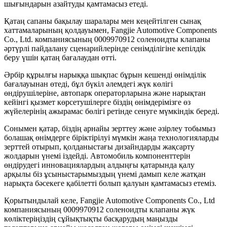
шығындарын азайтуды қамтамасыз етеді.
Қатаң сапаны бақылау шаралары мен кеңейтілген сынақ
хаттамаларының қолдауымен, Fangjie Automotive Components
Co., Ltd. компаниясының 0009970912 соленоидты клапаны
әртүрлі пайдалану сценарийлерінде сенімділігіне кепілдік
беру үшін қатаң бағалаудан өтті.
Әрбір құрылғы нарыққа шықпас бұрын кешенді өнімділік
бағалауынан өтеді, бұл бүкіл әлемдегі жүк көлігі
өндірушілеріне, автопарк операторларына және нарықтан
кейінгі қызмет көрсетушілерге біздің өнімдерімізге өз
жүйелерінің ажырамас бөлігі ретінде сенуге мүмкіндік береді.
Сонымен қатар, біздің арнайы зерттеу және әзірлеу тобымыз
болашақ өнімдерге біріктірілуі мүмкін жаңа технологияларды
зерттей отырып, қолданыстағы дизайндарды жақсарту
жолдарын үнемі іздейді. Автомобиль компоненттерін
өндірудегі инновациялардың алдыңғы қатарында қалу
арқылы біз ұсыныстарымыздың үнемі дамып келе жатқан
нарықта бәсекеге қабілетті болып қалуын қамтамасыз етеміз.
Қорытындылай келе, Fangjie Automotive Components Co., Ltd
компаниясының 0009970912 соленоидты клапаны жүк
көліктеріңіздің сұйықтықты басқарудың маңызды