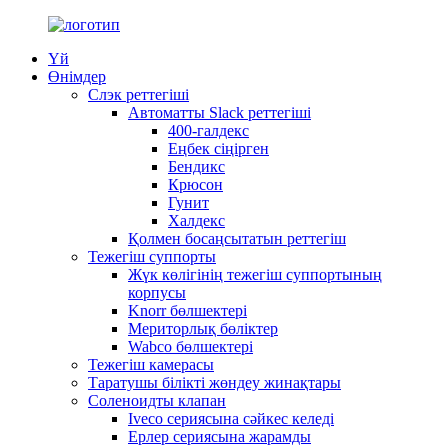
Үй
Өнімдер
Слэк реттегіші
Автоматты Slack реттегіші
400-галдекс
Еңбек сіңірген
Бендикс
Крюсон
Гунит
Халдекс
Қолмен босаңсытатын реттегіш
Тежегіш суппорты
Жүк көлігінің тежегіш суппортының
корпусы
Knorr бөлшектері
Мериторлық бөліктер
Wabco бөлшектері
Тежегіш камерасы
Таратушы білікті жөндеу жинақтары
Соленоидты клапан
Iveco сериясына сәйкес келеді
Ерлер сериясына жарамды