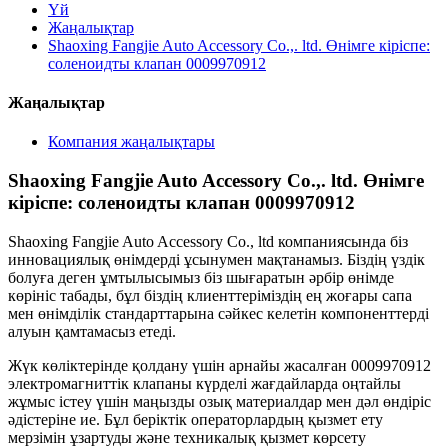
Үй
Жаңалықтар
Shaoxing Fangjie Auto Accessory Co.,. ltd. Өнімге кіріспе:
соленоидты клапан 0009970912
Жаңалықтар
Компания жаңалықтары
Shaoxing Fangjie Auto Accessory Co.,. ltd. Өнімге
кіріспе: соленоидты клапан 0009970912
Shaoxing Fangjie Auto Accessory Co., ltd компаниясында біз
инновациялық өнімдерді ұсынумен мақтанамыз. Біздің үздік
болуға деген ұмтылысымыз біз шығаратын әрбір өнімде
көрініс табады, бұл біздің клиенттеріміздің ең жоғары сапа
мен өнімділік стандарттарына сәйкес келетін компоненттерді
алуын қамтамасыз етеді.
Жүк көліктерінде қолдану үшін арнайы жасалған 0009970912
электромагниттік клапаны күрделі жағдайларда оңтайлы
жұмыс істеу үшін маңызды озық материалдар мен дәл өндіріс
әдістеріне ие. Бұл беріктік операторлардың қызмет ету
мерзімін ұзартуды және техникалық қызмет көрсету