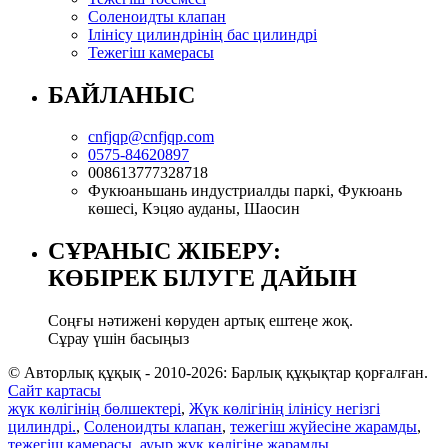
Соленоидты клапан
Ілінісу цилиндрінің бас цилиндрі
Тежегіш камерасы
БАЙЛАНЫС
cnfjqp@cnfjqp.com
0575-84620897
008613777328718
Фукюаньшань индустриалды паркі, Фукюань
көшесі, Кэцяо ауданы, Шаосин
СҰРАНЫС ЖІБЕРУ:
КӨБІРЕК БІЛУГЕ ДАЙЫН
Соңғы нәтижені көруден артық ештеңе жоқ.
Сұрау үшін басыңыз
© Авторлық құқық - 2010-2026: Барлық құқықтар қорғалған.
Сайт картасы
жүк көлігінің бөлшектері
,
Жүк көлігінің ілінісу негізгі
цилиндрі.
,
Соленоидты клапан
,
тежегіш жүйесіне жарамды
,
тежегіш камерасы
,
ауыр жүк көлігіне жарамды
,